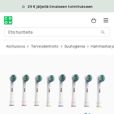
Ohita ja siirry pääsisältöön
29 € jäljellä ilmaiseen toimitukseen
Etsi tuotteita
Aloitussivu
Terveydenhoito
Suuhygienia
Hammasharj