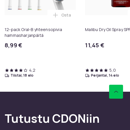
Osta
Lisää 12-pack Oral-B yhteensopi
12-pack Oral-B yhteensopivia
Malibu Dry Oil Spray S
hammasharjanpäitä
8,99 €
11,45 €
4,2
5,0
tiistai, 18 elo
perjantai, 14 elo
Tutustu CDONiin