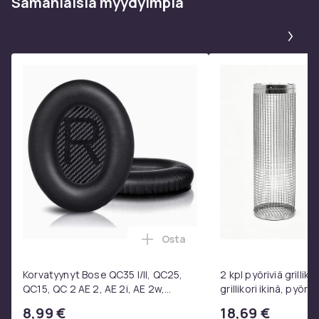
Samanlaisia ​​myydyimpiä
Tuoteturvallisuustiedot
Pa
Osta
Lisää Korvatyynyt Bose QC35 I/
Korvatyynyt Bose QC35 I/II, QC25,
2 kpl pyöriviä grilliko
QC15, QC 2 AE 2, AE 2i, AE 2w,
grillikori ikinä, pyöre
SoundTrue, SoundLink Black
ruostumattomasta 
8,99 €
18,69 €
valmistettu grilliver