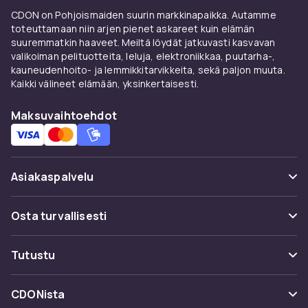
CDON on Pohjoismaiden suurin markkinapaikka. Autamme
toteuttamaan niin arjen pienet askareet kuin elämän
suuremmatkin haaveet. Meiltä löydät jatkuvasti kasvavan
valikoiman pelituotteita, leluja, elektroniikkaa, puutarha-,
kauneudenhoito- ja lemmikkitarvikkeita, sekä paljon muuta.
Kaikki välineet elämään, yksinkertaisesti.
Maksuvaihtoehdot
Asiakaspalvelu
Usein kysyttyä (UKK)
Osta turvallisesti
Seuraa pakettia
Maksuvaihtoehdot
Tutustu
Peruuta & palauta tästä
Toimitus
Kategoriat
Ota yhteyttä
CDONista
Käyttöehdot