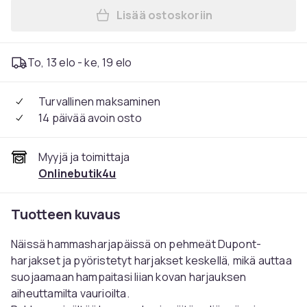
Lisää ostoskoriin
Lisää 12 kpl Vaihdettavia h
To, 13 elo - ke, 19 elo
Turvallinen maksaminen
14 päivää avoin osto
Myyjä ja toimittaja
Onlinebutik4u
Tuotteen kuvaus
Näissä hammasharjapäissä on pehmeät Dupont-
harjakset ja pyöristetyt harjakset keskellä, mikä auttaa
suojaamaan hampaitasi liian kovan harjauksen
aiheuttamilta vaurioilta.