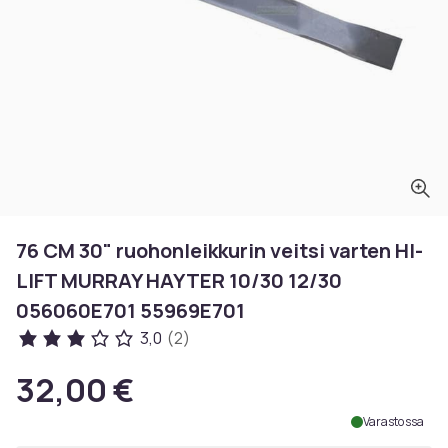
76 CM 30" ruohonleikkurin veitsi varten HI-
LIFT MURRAY HAYTER 10/30 12/30
056060E701 55969E701
3,0
(2)
32,00 €
Varastossa