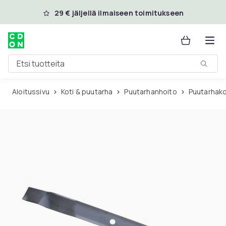
Ohita ja siirry pääsisältöön
29 € jäljellä ilmaiseen toimitukseen
Etsi tuotteita
Aloitussivu
Koti & puutarha
Puutarhanhoito
Puutarhak