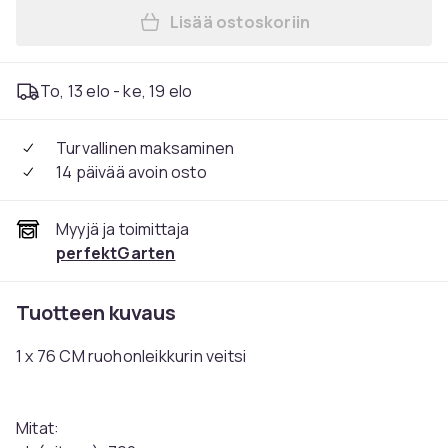
Lisää ostoskoriin
Lisää 76 CM 30" ruohonleik
To, 13 elo - ke, 19 elo
Turvallinen maksaminen
14 päivää avoin osto
Myyjä ja toimittaja
perfektGarten
Tuotteen kuvaus
1 x 76 CM ruohonleikkurin veitsi
Mitat: