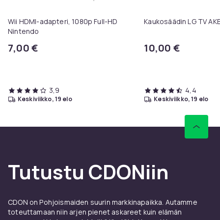
Lisää Wii HDMI-adapteri, 1080p F
Wii HDMI-adapteri, 1080p Full-HD
Kaukosäädin LG TV A
Nintendo
7,00 €
10,00 €
3,9
4,4
keskiviikko, 19 elo
keskiviikko, 19 elo
Tutustu CDONiin
CDON on Pohjoismaiden suurin markkinapaikka. Autamme
toteuttamaan niin arjen pienet askareet kuin elämän