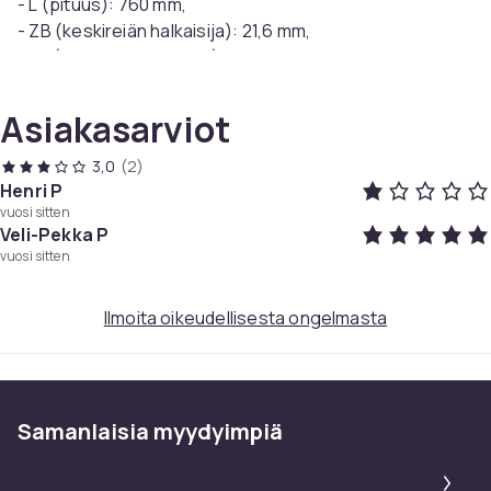
- L (pituus): 760 mm,
- ZB (keskireiän halkaisija): 21,6 mm,
- AL (sivureiän halkaisija): - mm,
- AB (sivureikien välinen etäisyys - keskustasta
keskustaan): - mm,
Asiakasarviot
- B (leveys): 57 mm,
- Paksuus: 3,8 mm
3,0
(2)
Henri P
vuosi sitten
Veli-Pekka P
Yhteensopiva seuraavien kanssa:
vuosi sitten
Murray:
- 30502X20, 30540X20A, 30560X20, 315167X20,
Ilmoita oikeudellisesta ongelmasta
31519X20A
Hayter:
- Heritage 10/30, 12/30
ja muut
Samanlaisia ​​myydyimpiä
Pa
Korvaa: