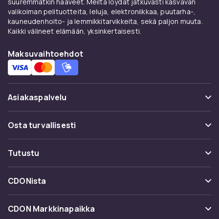
suuremmatkin haaveet. Meiltä löydät jatkuvasti kasvavan
valikoiman pelituotteita, leluja, elektroniikkaa, puutarha-,
kauneudenhoito- ja lemmikkitarvikkeita, sekä paljon muuta.
Kaikki välineet elämään, yksinkertaisesti.
Maksuvaihtoehdot
Asiakaspalvelu
Usein kysyttyä (UKK)
Osta turvallisesti
Seuraa pakettia
Maksuvaihtoehdot
Tutustu
Peruuta & palauta tästä
Toimitus
Kategoriat
Ota yhteyttä
CDONista
Käyttöehdot
Tuotemerkit
Tietoa meistä
Takaisinvedot
CDON Markkinapaikka
Oppaat