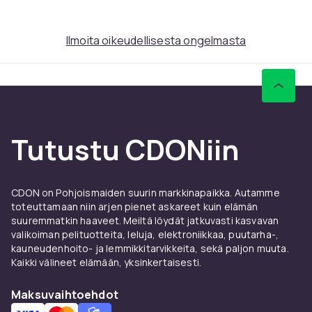
erikseen, ja niitä voidaan käyttää enintään neljä.
Puristusportti on painekiinnitteinen, joten sinun ei
tarvitse tehdä reikiä seinään tai karmiin. Siinä on
Ilmoita oikeudellisesta ongelmasta
kolmivaiheinen lukitusjärjestelmä, joka on erittäin
turvallinen ja avataan helposti yhdellä kädellä. Portti
avautuu molempiin suuntiin.
Jos portti asennetaan pylvästä, säleikköä tai kaidetta
Tutustu CDONiin
vasten portaissa, saatat joutua ostamaanSafetyBoard
SamuelintaiY-karan. Jos sen sijaan asennat portin
aukkoon, jossa on eri etäisyydet ylä- ja alareunassa,
esimerkiksi jalkalistan kohdalla, saatat joutua
CDON on Pohjoismaiden suurin markkinapaikka. Autamme
ostamaanSafetyBoard Jonathanin.
toteuttamaan niin arjen pienet askareet kuin elämän
suuremmatkin haaveet. Meiltä löydät jatkuvasti kasvavan
valikoiman pelituotteita, leluja, elektroniikkaa, puutarha-,
Tähän porttiin suosittelemme myös
kauneudenhoito- ja lemmikkitarvikkeita, sekä paljon muuta.
ostamaanJalkalevyn, jotta vältät kompastumisen
Kaikki välineet elämään, yksinkertaisesti.
kynnykseen.
Maksuvaihtoehdot
Portti on testattu ja hyväksytty uusimman standardin