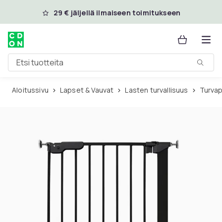
Ohita ja siirry pääsisältöön
29 € jäljellä ilmaiseen toimitukseen
Etsi tuotteita
Aloitussivu
Lapset & Vauvat
Lasten turvallisuus
Turva