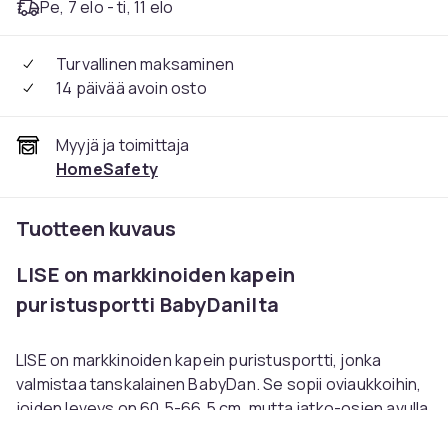
Pe, 7 elo - ti, 11 elo
Turvallinen maksaminen
14 päivää avoin osto
Myyjä ja toimittaja
HomeSafety
Tuotteen kuvaus
LISE on markkinoiden kapein
puristusportti BabyDanilta
LISE on markkinoiden kapein puristusportti, jonka
valmistaa tanskalainen BabyDan. Se sopii oviaukkoihin,
joiden leveys on 60,5-66,5 cm, mutta jatko-osien avulla
portin leveys voi olla jopa 93 cm. Jatko-osat ostetaan