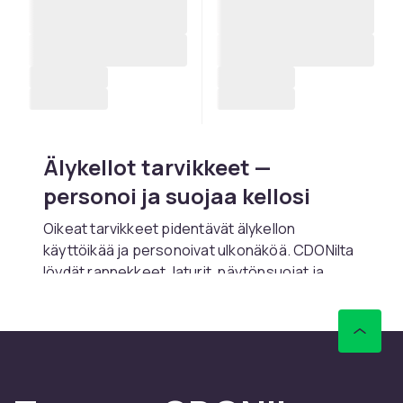
Älykellot tarvikkeet —
personoi ja suojaa kellosi
Oikeat tarvikkeet pidentävät älykellon
käyttöikää ja personoivat ulkonäköä. CDONilta
löydät rannekkeet, laturit, näytönsuojat ja
matkaetuiet Applelle, Samsungille ja Garminille.
Rannekkeet — personoi
älykellosi
Vaihdettavat
rannekkeet
ovat suosituin tarvike