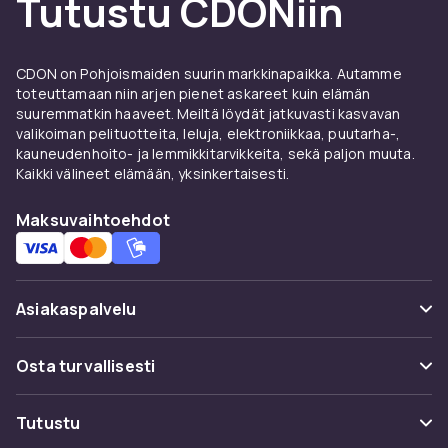
Tutustu CDONiin
älykelloille.
Laturit ja kaapelit — pidä kello
CDON on Pohjoismaiden suurin markkinapaikka. Autamme
ladattuna
toteuttamaan niin arjen pienet askareet kuin elämän
suuremmatkin haaveet. Meiltä löydät jatkuvasti kasvavan
Ylimääräinen laturi kotiin ja matkalle varmistaa,
valikoiman pelituotteita, leluja, elektroniikkaa, puutarha-,
ettei älykello koskaan lopu latauksesta.
kauneudenhoito- ja lemmikkitarvikkeita, sekä paljon muuta.
Kaikki välineet elämään, yksinkertaisesti.
Näytönsuojat ja suojakuoret
Maksuvaihtoehdot
Älykellojen näytöt ovat alttiita naarmuille.
Näytönsuoja karkaistusta lasista suojaa
vahingoittamatta beräyntyä.
Asiakaspalvelu
Viralliset tarvikkeet Applelta ja Samsungilta
antavat parhaan yhteensopivuuden.
Usein kysyttyä (UKK)
Kolmannen osapuolen valmistajat kuten
Osta turvallisesti
Spigen tarjoavat hyviä vaihtoehtoja
Seuraa pakettia
edullisemmin. Tarkista aina yhteensopivuus
Maksuvaihtoehdot
Tutustu
oman kellomallisi kanssa.
Peruuta & palauta tästä