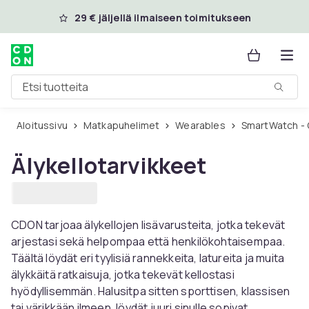
Ohita ja siirry pääsisältöön
29 € jäljellä ilmaiseen toimitukseen
Etsi tuotteita
Aloitussivu
Matkapuhelimet
Wearables
SmartWatch - 
Älykellotarvikkeet
CDON tarjoaa älykellojen lisävarusteita, jotka tekevät
arjestasi sekä helpompaa että henkilökohtaisempaa.
Täältä löydät eri tyylisiä rannekkeita, latureita ja muita
älykkäitä ratkaisuja, jotka tekevät kellostasi
hyödyllisemmän. Halusitpa sitten sporttisen, klassisen
tai värikkään ilmeen, löydät juuri sinulle sopivat