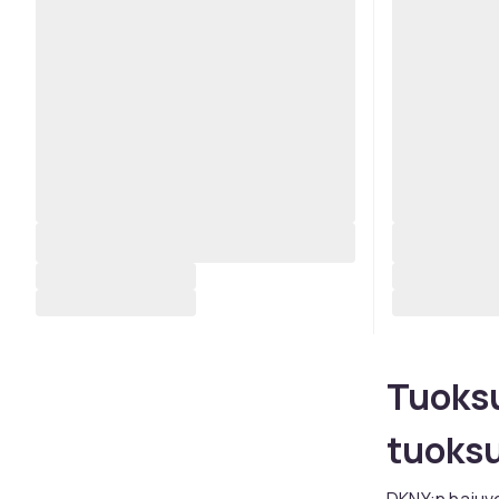
Tuoksu
tuoks
DKNY:n hajuve