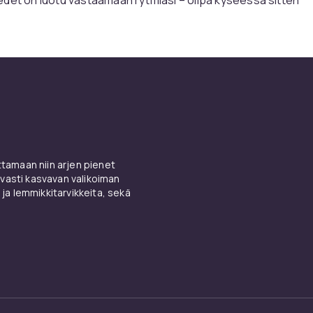
työpäivä, ilta ystävien kanssa tai hetki vain itsellesi. Raikkaat
ivahteet, pehmeät kukkaiset vivahteet ja kestävä pohjatuo
issa on energiaa, persoonallisuutta ja läsnäoloa.
ta tyyliä jokaisessa pullossa
ovat yhtä lailla design-esineitä kuin hajuvesiäkin – klassises
antteihin, minimalistisiin siluetteihin. Ne erottuvat joukosta
Aivan kuten tuoksut itse: suorat, mutta eivät koskaan tunkeil
amaan niin arjen pienet
vasti kasvavan valikoiman
le, jotka haluavat mennä
 ja lemmikkitarvikkeita, sekä
päin
le, joka haluat pysyä vauhdissa mukana, mutta tuntea olosi 
mä ovat tuoksuja, jotka toimivat joka päivä, mutta tuntuvat sil
a. Voit käyttää niitä töissä, illallisella tai vain silloin, kun halua
itsevarmuutta.