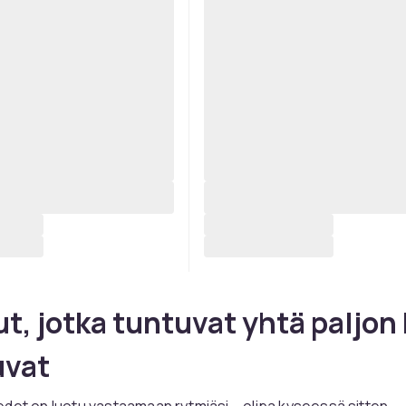
t, jotka tuntuvat yhtä paljon
uvat
det on luotu vastaamaan rytmiäsi – olipa kyseessä sitten