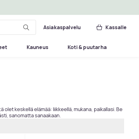
Asiakaspalvelu
Kassalle
eet
Kauneus
Koti & puutarha
olet keskellä elämää: liikkeellä, mukana, paikallasi. Be
käästi, sanomatta sanaakaan.