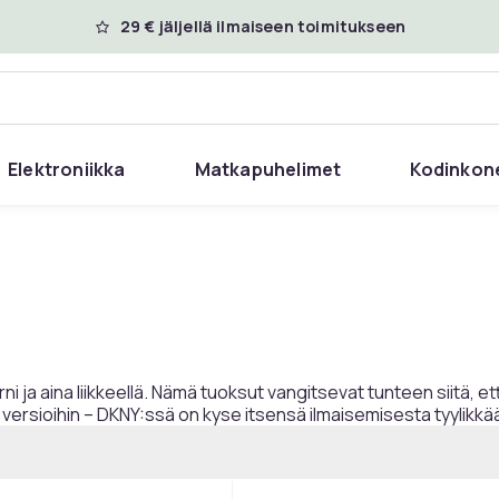
29 € jäljellä ilmaiseen toimitukseen
Elektroniikka
Matkapuhelimet
Kodinkon
 aina liikkeellä. Nämä tuoksut vangitsevat tunteen siitä, että 
in versioihin – DKNY:ssä on kyse itsensä ilmaisemisesta tyylik