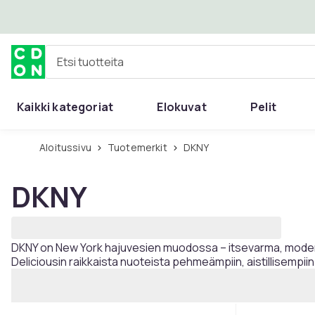
Ohita ja siirry pääsisältöön
Etsi tuotteita
Kaikki kategoriat
Elokuvat
Pelit
Aloitussivu
Tuotemerkit
DKNY
DKNY
DKNY on New York hajuvesien muodossa – itsevarma, moderni ja
Deliciousin raikkaista nuoteista pehmeämpiin, aistillisempi