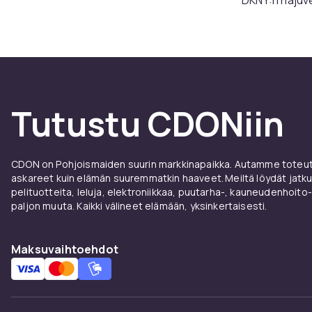
intensiivinen 
hedelmäiset v
näissä tuoksu
Ikonis
Tutustu CDONiin
DKNY:n pullot 
omenasta eleg
eivät huuda. 
CDON on Pohjoismaiden suurin markkinapaikka. Autamme toteutt
askareet kuin elämän suuremmatkin haaveet. Meiltä löydät jatku
Naisil
pelituotteita, leluja, elektroniikkaa, puutarha-, kauneudenhoito-
paljon muuta. Kaikki välineet elämään, yksinkertaisesti.
eteen
Maksuvaihtoehdot
DKNY on sinul
tyylissäsi. Nä
ainutlaatuisilt
arkeen lisää 