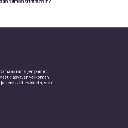
dan siiman trimmeriin?
mia ja tärkeimmät ominaisu
leikkuri säädettävällä varrella oikean työasennon saavuttamis
 antaa sinulle mahdollisuuden kallistaa siimaleikkuria reunale
unoihin.
iimaleikkurit CDONilta
ät siimaleikkurit
Husqvarna
lta,
Stihl
iltä,
Ryobi
lta,
Gardena
lta j
amaan niin arjen pienet
allisella ostamisella ja nopealla toimituksella.
vasti kasvavan valikoiman
 ja lemmikkitarvikkeita, sekä
 kestävyys ja oikea huolto
kkaisiin tuotteisiin tunnetuilta merkeiltä kuten
Husqvarna
,
Sti
yobi
parhaan suorituskyvyn, kestävyyden ja luotettavuuden
aavuttamiseksi. Alkuperäisosat ja lisätarvikkeet takaavat o
toiminnon. Säännöllinen huolto oikeilla tuotteilla on paras in