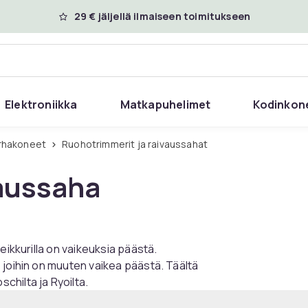
29 € jäljellä ilmaiseen toimitukseen
Elektroniikka
Matkapuhelimet
Kodinkon
arhakoneet
Ruohotrimmerit ja raivaussahat
vaussaha
eikkurilla on vaikeuksia päästä.
 joihin on muuten vaikea päästä. Täältä
hilta ja Ryoilta.