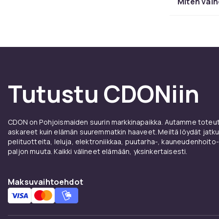
Miten vaih
Ergono
Valitse siima
Pyörivä kahva
täydellisiin re
Tutustu CDONiin
Osta s
CDONilta löyd
CDON on Pohjoismaiden suurin markkinapaikka. Autamme toteutt
Makitalta turv
askareet kuin elämän suuremmatkin haaveet. Meiltä löydät jatku
pelituotteita, leluja, elektroniikkaa, puutarha-, kauneudenhoito-
Laatu,
paljon muuta. Kaikki välineet elämään, yksinkertaisesti.
Investoi laadu
Maksuvaihtoehdot
Gardena
ja
R
yhdistelmän s
sopivuuden ja 