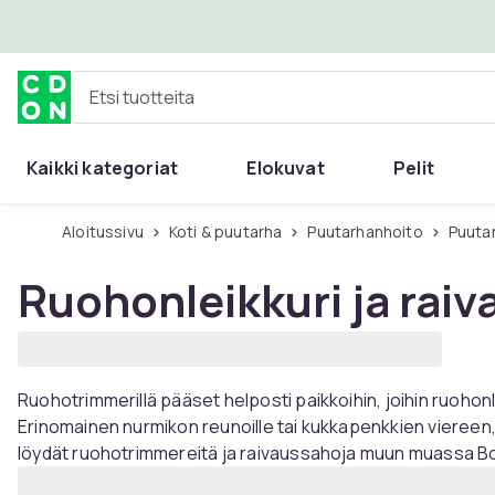
Ohita ja siirry pääsisältöön
Etsi tuotteita
Kaikki kategoriat
Elokuvat
Pelit
Aloitussivu
Koti & puutarha
Puutarhanhoito
Puut
Ruohonleikkuri ja rai
Ruohotrimmerillä pääset helposti paikkoihin, joihin ruohonl
Erinomainen nurmikon reunoille tai kukkapenkkien viereen,
löydät ruohotrimmereitä ja raivaussahoja muun muassa Bosc