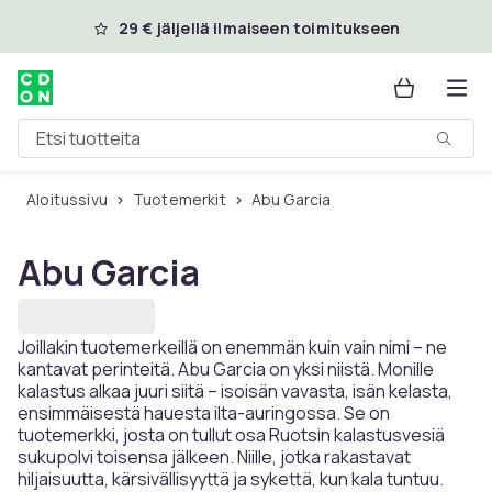
Ohita ja siirry pääsisältöön
29 € jäljellä ilmaiseen toimitukseen
Etsi tuotteita
Aloitussivu
Tuotemerkit
Abu Garcia
Abu Garcia
Joillakin tuotemerkeillä on enemmän kuin vain nimi – ne
kantavat perinteitä. Abu Garcia on yksi niistä. Monille
kalastus alkaa juuri siitä – isoisän vavasta, isän kelasta,
ensimmäisestä hauesta ilta-auringossa. Se on
tuotemerkki, josta on tullut osa Ruotsin kalastusvesiä
sukupolvi toisensa jälkeen. Niille, jotka rakastavat
hiljaisuutta, kärsivällisyyttä ja sykettä, kun kala tuntuu.